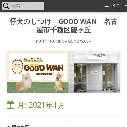
検
メ
メニュ
索:
イ
コ
仔犬のしつけ GOOD WAN 名古
ン
屋市千種区霞ヶ丘
ン
テ
メ
ン
PUPPY TRAINING – GOOD WAN –
ツ
ニ
へ
ス
ュ
キ
ー
ッ
プ
月:
2021年1月