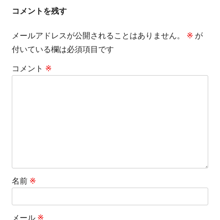
事:
事:
ナ
コメントを残す
ビ
メールアドレスが公開されることはありません。
※
が
ゲ
付いている欄は必須項目です
ー
コメント
※
シ
ョ
ン
名前
※
メール
※