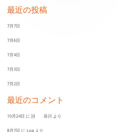
イ
最近の投稿
ン
7月7日
サ
7月6日
イ
ド
7月4日
バ
7月3日
ー
7月2日
最近のコメント
10月24日
に
詩 谷川
より
8月7日
に
Loa
より