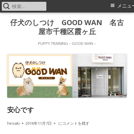
検
メ
メニュ
索:
イ
コ
仔犬のしつけ GOOD WAN 名古
ン
屋市千種区霞ヶ丘
ン
テ
メ
ン
PUPPY TRAINING – GOOD WAN –
ツ
ニ
へ
ス
ュ
キ
ー
ッ
プ
安心です
作
公
安心です
hiroaki
2016年11月7日
にコメントを残す
成
開