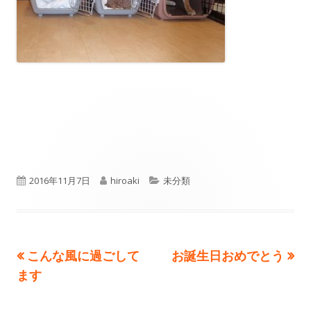
公
作
カ
2016年11月7日
hiroaki
未分類
開
成
テ
日
者
ゴ
前
次
こんな風に過ごして
お誕生日おめでとう
投
リ
の
の
ます
ー
稿
記
記