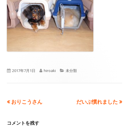
公
作
カ
2017年7月1日
hiroaki
未分類
開
成
テ
日
者
ゴ
前
次
おりこうさん
だいぶ慣れました
投
リ
の
の
ー
稿
記
記
コメントを残す
事:
事:
ナ