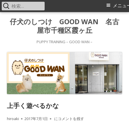
検
メ
メニュ
索:
イ
コ
仔犬のしつけ GOOD WAN 名古
ン
屋市千種区霞ヶ丘
ン
テ
メ
ン
PUPPY TRAINING – GOOD WAN –
ツ
ニ
へ
ス
ュ
キ
ー
ッ
プ
上手く遊べるかな
作
公
上手く遊べるかな
hiroaki
2017年7月1日
にコメントを残す
成
開