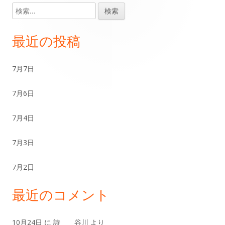
検
メ
索:
イ
最近の投稿
ン
7月7日
サ
7月6日
イ
ド
7月4日
バ
7月3日
ー
7月2日
最近のコメント
10月24日
に
詩 谷川
より