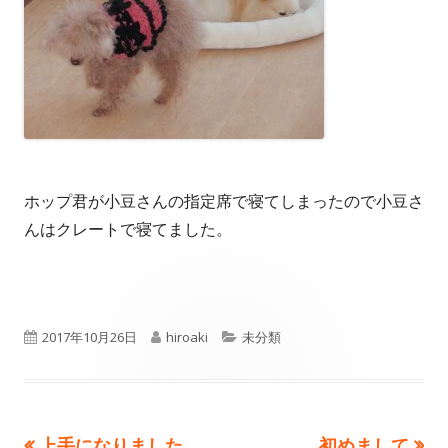
ホップ君が小豆さんの指定席で寝てしまったので小豆さ
んはクレートで寝てました。
公
作
カ
2017年10月26日
hiroaki
未分類
開
成
テ
日
者
ゴ
前
次
上手になりました
初めまして
リ