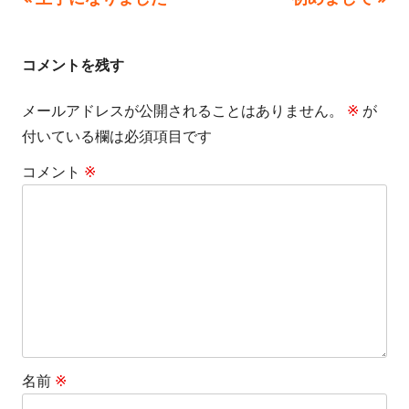
投
の
の
ー
稿
記
記
コメントを残す
事:
事:
ナ
メールアドレスが公開されることはありません。
※
が
ビ
付いている欄は必須項目です
ゲ
コメント
※
ー
シ
ョ
ン
名前
※