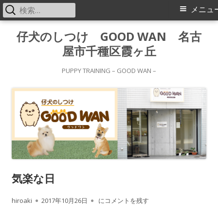
検
メ
メニュ
索:
イ
コ
仔犬のしつけ GOOD WAN 名古
ン
屋市千種区霞ヶ丘
ン
テ
メ
ン
PUPPY TRAINING – GOOD WAN –
ツ
ニ
へ
ス
ュ
キ
ー
ッ
プ
気楽な日
作
公
気楽な日
hiroaki
2017年10月26日
にコメントを残す
成
開