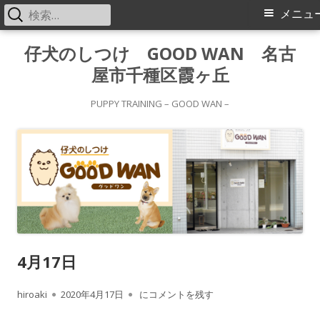
検
メ
メニュ
索:
イ
コ
仔犬のしつけ GOOD WAN 名古
ン
屋市千種区霞ヶ丘
ン
テ
メ
ン
PUPPY TRAINING – GOOD WAN –
ツ
ニ
へ
ス
ュ
キ
ー
ッ
プ
4月17日
作
公
4月17日
hiroaki
2020年4月17日
にコメントを残す
成
開