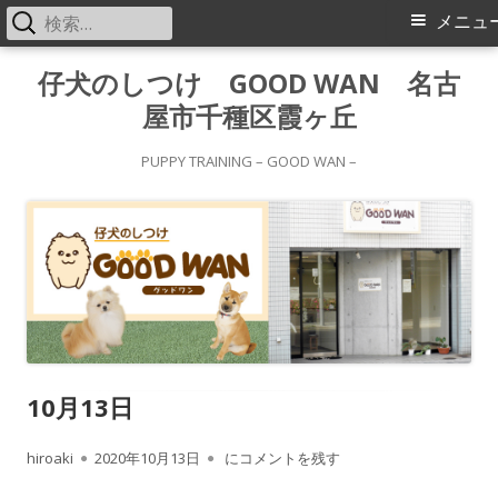
検
メ
メニュ
索:
イ
コ
仔犬のしつけ GOOD WAN 名古
ン
屋市千種区霞ヶ丘
ン
テ
メ
ン
PUPPY TRAINING – GOOD WAN –
ツ
ニ
へ
ス
ュ
キ
ー
ッ
プ
10月13日
作
公
10月13日
hiroaki
2020年10月13日
にコメントを残す
成
開