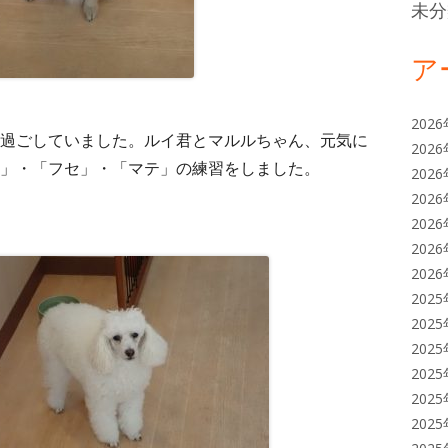
未分
ア
202
過ごしていました。ルイ君とマルルちゃん、元気に
202
」・「フセ」・「マテ」の練習をしました。
202
202
202
202
202
202
202
202
202
202
202