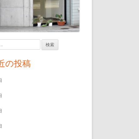
近の投稿
日
日
日
日