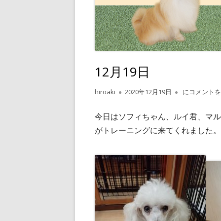
12月19日
作
公
12月19日
hiroaki
2020年12月19日
にコメントを
成
開
者
日
今日はソフィちゃん、ルイ君、マル
がトレーニングに来てくれました。