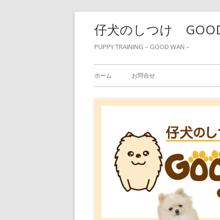
コ
仔犬のしつけ GOO
ン
テ
PUPPY TRAINING – GOOD WAN –
ン
メ
ツ
ホーム
お問合せ
へ
イ
ス
ン
キ
ッ
メ
プ
ニ
ュ
ー