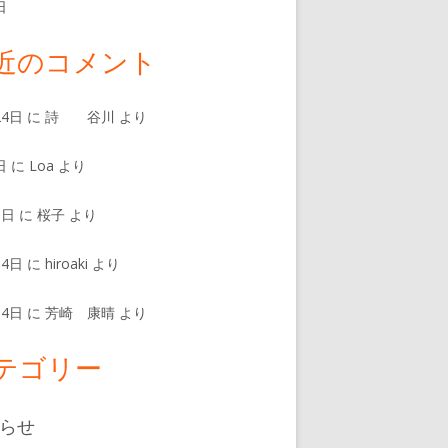
日
近のコメント
24日
に
詩 谷川
より
日
に
Loa
より
8日
に
桜子
より
14日
に
hiroaki
より
14日
に
芳崎 康晴
より
テゴリー
らせ