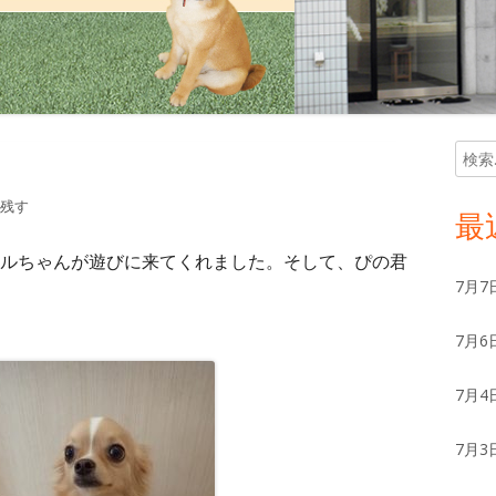
検
メ
索:
イ
残す
最
ン
ルちゃんが遊びに来てくれました。そして、ぴの君
7月7
サ
7月6
イ
ド
7月4
バ
7月3