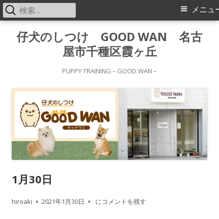
検
メ
メニュ
索:
イ
コ
仔犬のしつけ GOOD WAN 名古
ン
屋市千種区霞ヶ丘
ン
テ
メ
ン
PUPPY TRAINING – GOOD WAN –
ツ
ニ
へ
ス
ュ
キ
ー
ッ
プ
1月30日
作
公
1月30日
hiroaki
2021年1月30日
にコメントを残す
成
開