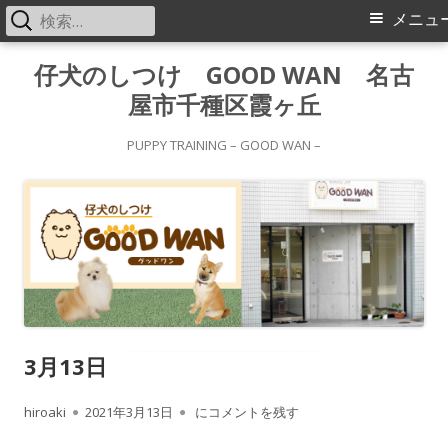
検
メ
メニュ
索:
イ
コ
仔犬のしつけ GOOD WAN 名古
ン
屋市千種区霞ヶ丘
ン
テ
メ
ン
PUPPY TRAINING – GOOD WAN –
ツ
ニ
へ
ス
ュ
キ
ー
ッ
プ
3月13日
作
公
3月13日
hiroaki
2021年3月13日
にコメントを残す
成
開