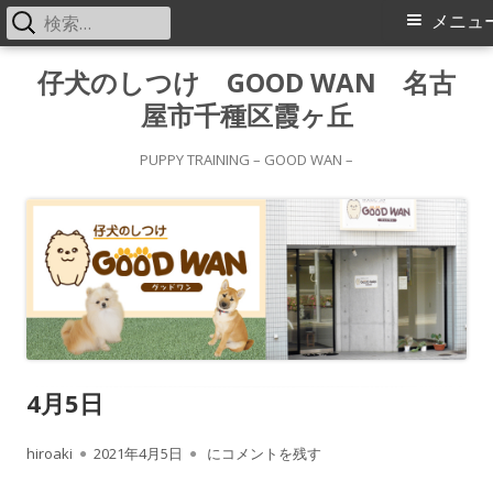
検
メ
メニュ
索:
イ
コ
仔犬のしつけ GOOD WAN 名古
ン
屋市千種区霞ヶ丘
ン
テ
メ
ン
PUPPY TRAINING – GOOD WAN –
ツ
ニ
へ
ス
ュ
キ
ー
ッ
プ
4月5日
作
公
4月5日
hiroaki
2021年4月5日
にコメントを残す
成
開