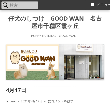
検
メ
メニュ
索:
イ
コ
仔犬のしつけ GOOD WAN 名古
ン
屋市千種区霞ヶ丘
ン
テ
メ
ン
PUPPY TRAINING – GOOD WAN –
ツ
ニ
へ
ス
ュ
キ
ー
ッ
プ
4月17日
作
公
4月17日
hiroaki
2021年4月17日
にコメントを残す
成
開