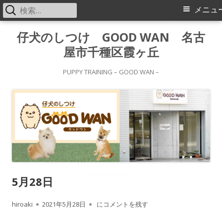
検
メ
メニュ
索:
イ
コ
仔犬のしつけ GOOD WAN 名古
ン
屋市千種区霞ヶ丘
ン
テ
メ
ン
PUPPY TRAINING – GOOD WAN –
ツ
ニ
へ
ス
ュ
キ
ー
ッ
プ
5月28日
作
公
5月28日
hiroaki
2021年5月28日
にコメントを残す
成
開