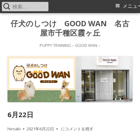
検
メ
メニュ
索:
イ
コ
仔犬のしつけ GOOD WAN 名古
ン
屋市千種区霞ヶ丘
ン
テ
メ
ン
PUPPY TRAINING – GOOD WAN –
ツ
ニ
へ
ス
ュ
キ
ー
ッ
プ
6月22日
作
公
6月22日
hiroaki
2021年6月22日
にコメントを残す
成
開