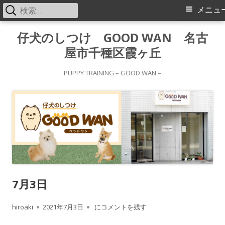
検
メ
メニュ
索:
イ
コ
仔犬のしつけ GOOD WAN 名古
ン
屋市千種区霞ヶ丘
ン
テ
メ
ン
PUPPY TRAINING – GOOD WAN –
ツ
ニ
へ
ス
ュ
キ
ー
ッ
プ
7月3日
作
公
7月3日
hiroaki
2021年7月3日
にコメントを残す
成
開