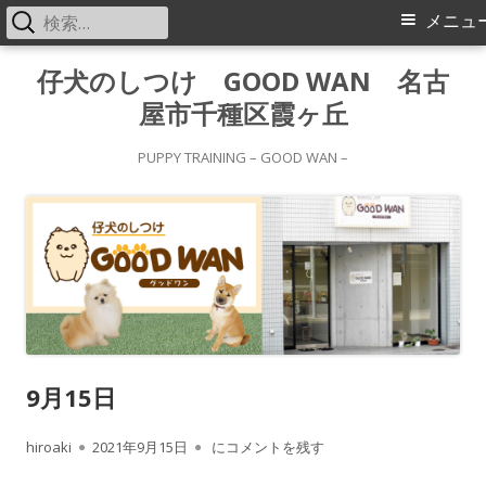
検
メ
メニュ
索:
イ
コ
仔犬のしつけ GOOD WAN 名古
ン
屋市千種区霞ヶ丘
ン
テ
メ
ン
PUPPY TRAINING – GOOD WAN –
ツ
ニ
へ
ス
ュ
キ
ー
ッ
プ
9月15日
作
公
9月15日
hiroaki
2021年9月15日
にコメントを残す
成
開