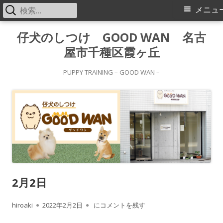
検
メ
メニュ
索:
イ
コ
仔犬のしつけ GOOD WAN 名古
ン
屋市千種区霞ヶ丘
ン
テ
メ
ン
PUPPY TRAINING – GOOD WAN –
ツ
ニ
へ
ス
ュ
キ
ー
ッ
プ
2月2日
作
公
2月2日
hiroaki
2022年2月2日
にコメントを残す
成
開