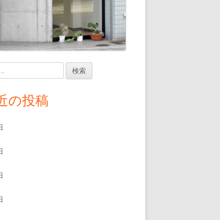
近の投稿
日
日
日
日