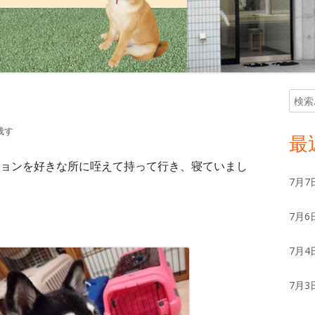
検
メ
索:
イ
残す
最
ン
ョンを好きな所に咥えて持って行き、寝ていまし
7月7
サ
7月6
イ
ド
7月4
バ
7月3