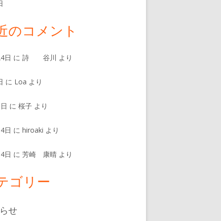
日
近のコメント
24日
に
詩 谷川
より
日
に
Loa
より
8日
に
桜子
より
14日
に
hiroaki
より
14日
に
芳崎 康晴
より
テゴリー
らせ