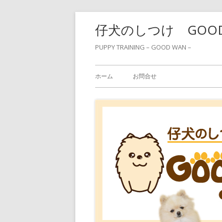
コ
仔犬のしつけ GOO
ン
テ
PUPPY TRAINING – GOOD WAN –
ン
メ
ツ
ホーム
お問合せ
へ
イ
ス
ン
キ
ッ
メ
プ
ニ
ュ
ー