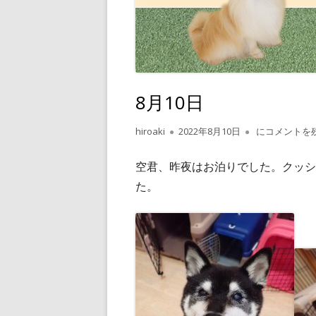
8月10日
作
公
8月10日
hiroaki
2022年8月10日
にコメントを
成
開
者
日
空君、昨夜はお泊りでした。クッシ
た。