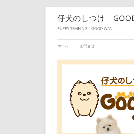
コ
仔犬のしつけ GOO
ン
テ
PUPPY TRAINING – GOOD WAN –
ン
メ
ツ
ホーム
お問合せ
へ
イ
ス
ン
キ
ッ
メ
プ
ニ
ュ
ー