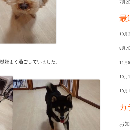
ー
7月2
最
10月
8月7
機嫌よく過ごしていました。
11月
10月
10月
カ
お知