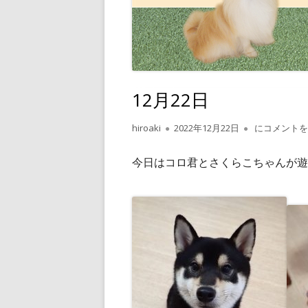
12月22日
作
公
12月22日
hiroaki
2022年12月22日
にコメントを
成
開
者
日
今日はコロ君とさくらこちゃんが遊