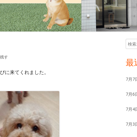
検
メ
索:
イ
残す
最
ン
びに来てくれました。
7月7
サ
7月6
イ
ド
7月4
バ
7月3