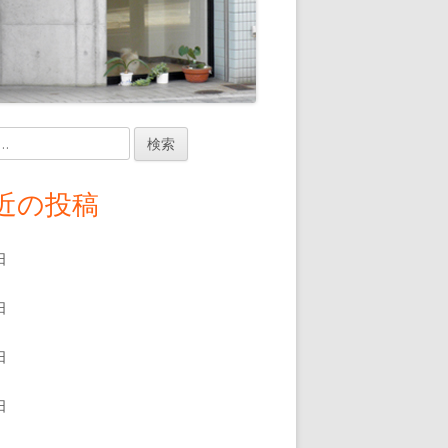
近の投稿
日
日
日
日