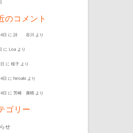
日
近のコメント
24日
に
詩 谷川
より
日
に
Loa
より
8日
に
桜子
より
14日
に
hiroaki
より
14日
に
芳崎 康晴
より
テゴリー
らせ