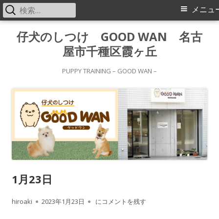
検
メ
メニュ
索:
イ
コ
仔犬のしつけ GOOD WAN 名古
ン
屋市千種区霞ヶ丘
ン
テ
メ
ン
PUPPY TRAINING – GOOD WAN –
ツ
ニ
へ
ス
ュ
キ
ー
ッ
プ
1月23日
作
公
1月23日
hiroaki
2023年1月23日
にコメントを残す
成
開