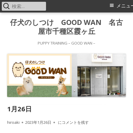
検
メ
メニュ
索:
イ
コ
仔犬のしつけ GOOD WAN 名古
ン
屋市千種区霞ヶ丘
ン
テ
メ
ン
PUPPY TRAINING – GOOD WAN –
ツ
ニ
へ
ス
ュ
キ
ー
ッ
プ
1月26日
作
公
1月26日
hiroaki
2023年1月26日
にコメントを残す
成
開