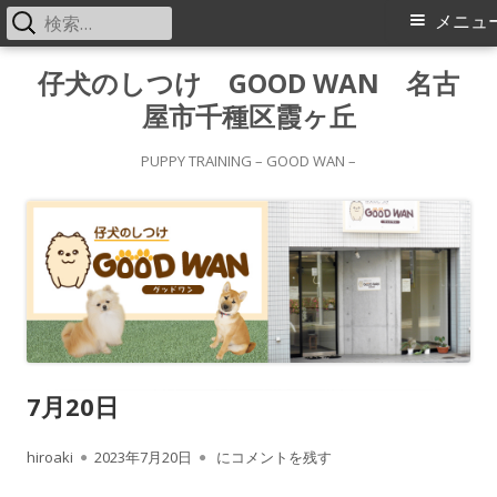
検
メ
メニュ
索:
イ
コ
仔犬のしつけ GOOD WAN 名古
ン
屋市千種区霞ヶ丘
ン
テ
メ
ン
PUPPY TRAINING – GOOD WAN –
ツ
ニ
へ
ス
ュ
キ
ー
ッ
プ
7月20日
作
公
7月20日
hiroaki
2023年7月20日
にコメントを残す
成
開