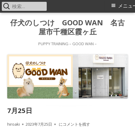
検
メ
メニュ
索:
イ
コ
仔犬のしつけ GOOD WAN 名古
ン
屋市千種区霞ヶ丘
ン
テ
メ
ン
PUPPY TRAINING – GOOD WAN –
ツ
ニ
へ
ス
ュ
キ
ー
ッ
プ
7月25日
作
公
7月25日
hiroaki
2023年7月25日
にコメントを残す
成
開