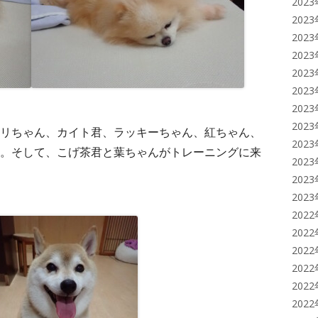
202
202
202
202
202
202
202
202
リちゃん、カイト君、ラッキーちゃん、紅ちゃん、
202
。そして、こげ茶君と葉ちゃんがトレーニングに来
202
202
202
202
202
202
202
202
202