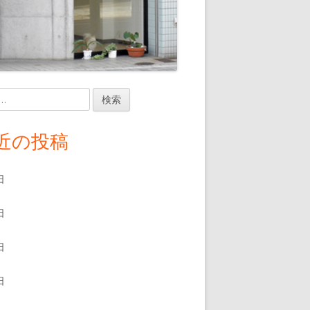
近の投稿
日
日
日
日