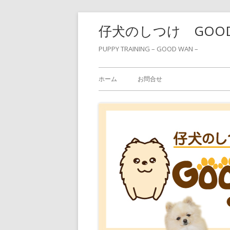
コ
仔犬のしつけ GOO
ン
テ
PUPPY TRAINING – GOOD WAN –
ン
メ
ツ
ホーム
お問合せ
へ
イ
ス
ン
キ
ッ
メ
プ
ニ
ュ
ー