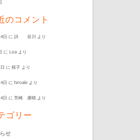
日
近のコメント
24日
に
詩 谷川
より
日
に
Loa
より
8日
に
桜子
より
14日
に
hiroaki
より
14日
に
芳崎 康晴
より
テゴリー
らせ