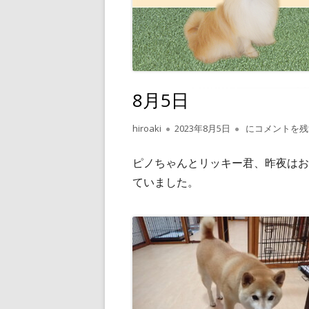
8月5日
作
公
8月5日
hiroaki
2023年8月5日
にコメントを残
成
開
者
日
ピノちゃんとリッキー君、昨夜はお
ていました。