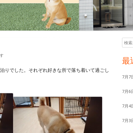
検
メ
索:
イ
す
最
ン
泊りでした。それぞれ好きな所で落ち着いて過ごし
7月7
サ
7月6
イ
ド
7月4
バ
7月3