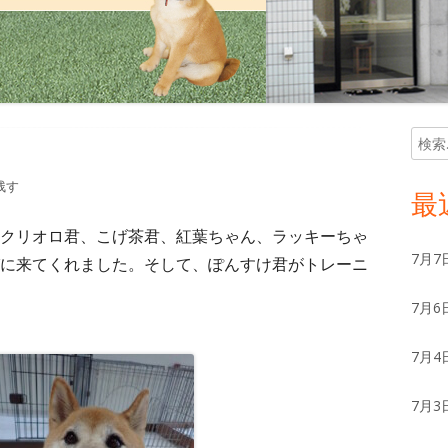
検
メ
索:
イ
残す
最
ン
クリオロ君、こげ茶君、紅葉ちゃん、ラッキーちゃ
7月7
に来てくれました。そして、ぽんすけ君がトレーニ
サ
7月6
イ
ド
7月4
バ
7月3