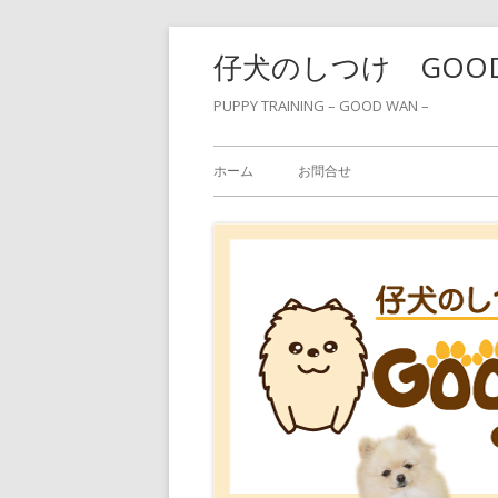
コ
仔犬のしつけ GOO
ン
テ
PUPPY TRAINING – GOOD WAN –
ン
メ
ツ
ホーム
お問合せ
へ
イ
ス
ン
キ
ッ
メ
プ
ニ
ュ
ー