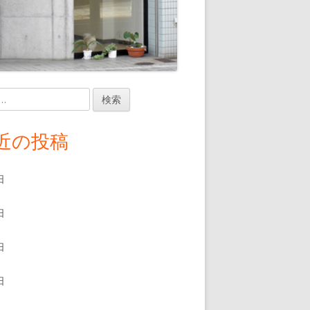
近の投稿
日
日
日
日