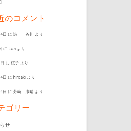
日
近のコメント
24日
に
詩 谷川
より
日
に
Loa
より
8日
に
桜子
より
14日
に
hiroaki
より
14日
に
芳崎 康晴
より
テゴリー
らせ