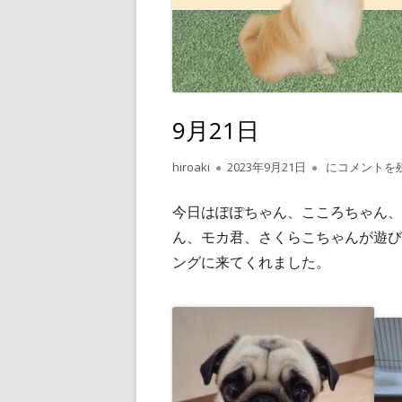
9月21日
作
公
9月21日
hiroaki
2023年9月21日
にコメントを
成
開
者
日
今日はぽぽちゃん、こころちゃん、
ん、モカ君、さくらこちゃんが遊び
ングに来てくれました。