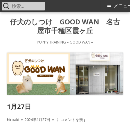
検
メ
メニュ
索:
イ
コ
仔犬のしつけ GOOD WAN 名古
ン
屋市千種区霞ヶ丘
ン
テ
メ
ン
PUPPY TRAINING – GOOD WAN –
ツ
ニ
へ
ス
ュ
キ
ー
ッ
プ
1月27日
作
公
1月27日
hiroaki
2024年1月27日
にコメントを残す
成
開