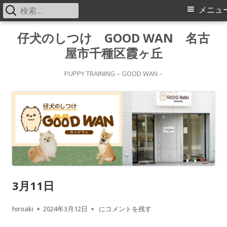
検
メ
メニュ
索:
イ
コ
仔犬のしつけ GOOD WAN 名古
ン
屋市千種区霞ヶ丘
ン
テ
メ
ン
PUPPY TRAINING – GOOD WAN –
ツ
ニ
へ
ス
ュ
キ
ー
ッ
プ
3月11日
作
公
3月11日
hiroaki
2024年3月12日
にコメントを残す
成
開