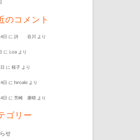
日
近のコメント
24日
に
詩 谷川
より
日
に
Loa
より
8日
に
桜子
より
14日
に
hiroaki
より
14日
に
芳崎 康晴
より
テゴリー
らせ