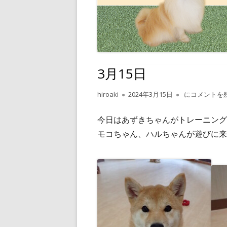
3月15日
作
公
3月15日
hiroaki
2024年3月15日
にコメントを
成
開
者
日
今日はあずきちゃんがトレーニング
モコちゃん、ハルちゃんが遊びに来