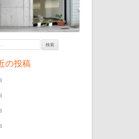
近の投稿
日
日
日
日