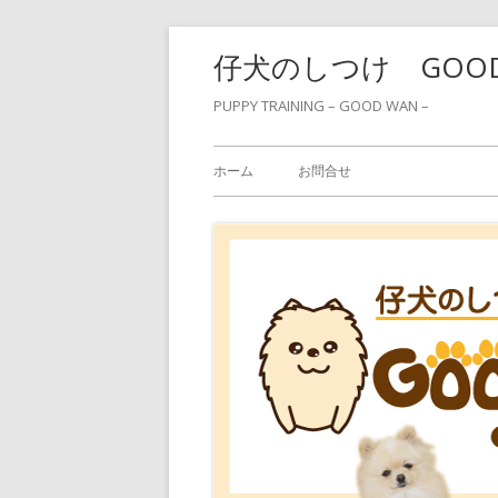
コ
仔犬のしつけ GOO
ン
テ
PUPPY TRAINING – GOOD WAN –
ン
メ
ツ
ホーム
お問合せ
へ
イ
ス
ン
キ
ッ
メ
プ
ニ
ュ
ー