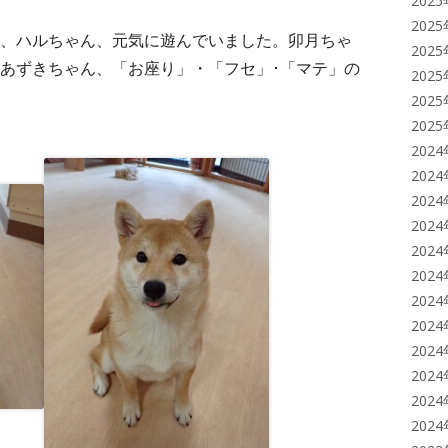
202
202
、ハルちゃん、元気に遊んでいました。卯月ちゃ
202
あずきちゃん、「お座り」・「フセ」･「マテ」の
202
202
202
202
202
202
202
202
202
202
202
202
202
202
202