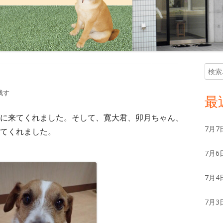
検
メ
索:
イ
残す
最
ン
に来てくれました。そして、寛大君、卯月ちゃん、
7月7
てくれました。
サ
7月6
イ
ド
7月4
バ
7月3