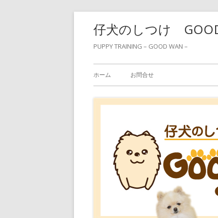
コ
仔犬のしつけ GOO
ン
テ
PUPPY TRAINING – GOOD WAN –
ン
メ
ツ
ホーム
お問合せ
へ
イ
ス
ン
キ
ッ
メ
プ
ニ
ュ
ー