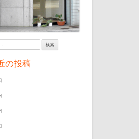
近の投稿
日
日
日
日