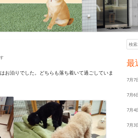
検
メ
索:
イ
す
最
ン
はお泊りでした。どちらも落ち着いて過ごしていま
7月7
サ
7月6
イ
ド
7月4
バ
7月3