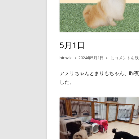
5月1日
作
公
5月1日
hiroaki
2024年5月1日
にコメントを残
成
開
者
日
アメリちゃんとまりもちゃん、昨夜
した。