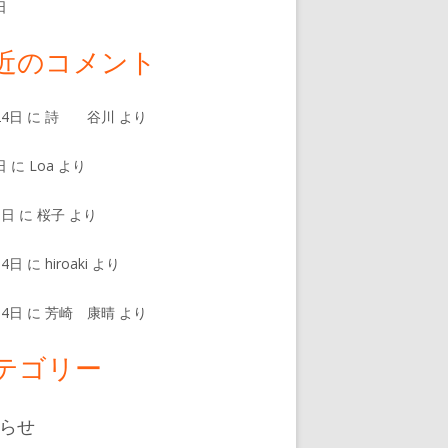
日
近のコメント
24日
に
詩 谷川
より
日
に
Loa
より
8日
に
桜子
より
14日
に
hiroaki
より
14日
に
芳崎 康晴
より
テゴリー
らせ