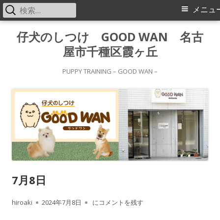
検
メ
メニュ
索:
イ
コ
仔犬のしつけ GOOD WAN 名古
ン
屋市千種区霞ヶ丘
ン
テ
メ
ン
PUPPY TRAINING – GOOD WAN –
ツ
ニ
へ
ス
ュ
キ
ー
ッ
プ
7月8日
作
公
7月8日
hiroaki
2024年7月8日
にコメントを残す
成
開