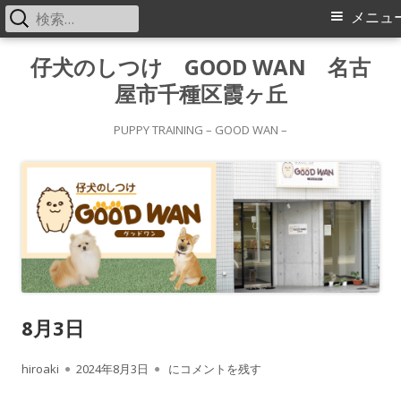
検
メ
メニュ
索:
イ
コ
仔犬のしつけ GOOD WAN 名古
ン
屋市千種区霞ヶ丘
ン
テ
メ
ン
PUPPY TRAINING – GOOD WAN –
ツ
ニ
へ
ス
ュ
キ
ー
ッ
プ
8月3日
作
公
8月3日
hiroaki
2024年8月3日
にコメントを残す
成
開