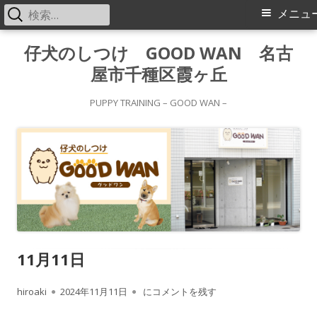
検
メ
メニュ
索:
イ
コ
仔犬のしつけ GOOD WAN 名古
ン
屋市千種区霞ヶ丘
ン
テ
メ
ン
PUPPY TRAINING – GOOD WAN –
ツ
ニ
へ
ス
ュ
キ
ー
ッ
プ
11月11日
作
公
11月11日
hiroaki
2024年11月11日
にコメントを残す
成
開