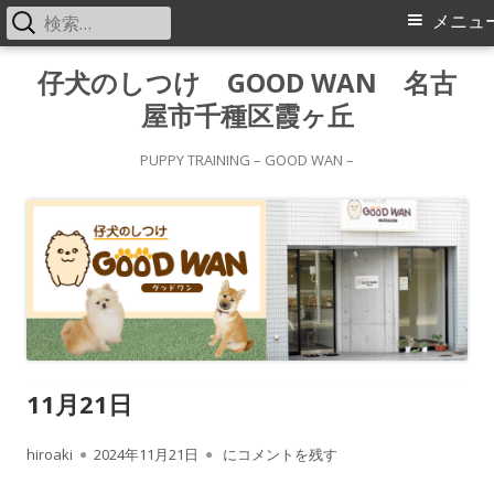
検
メ
メニュ
索:
イ
コ
仔犬のしつけ GOOD WAN 名古
ン
屋市千種区霞ヶ丘
ン
テ
メ
ン
PUPPY TRAINING – GOOD WAN –
ツ
ニ
へ
ス
ュ
キ
ー
ッ
プ
11月21日
作
公
11月21日
hiroaki
2024年11月21日
にコメントを残す
成
開