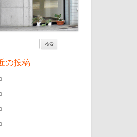
近の投稿
日
日
日
日