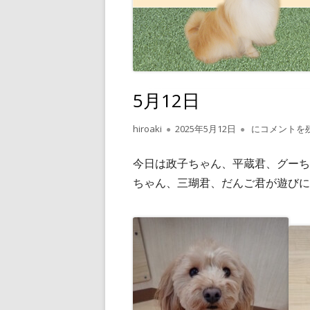
5月12日
作
公
5月12日
hiroaki
2025年5月12日
にコメントを
成
開
者
日
今日は政子ちゃん、平蔵君、グーち
ちゃん、三瑚君、だんご君が遊びに