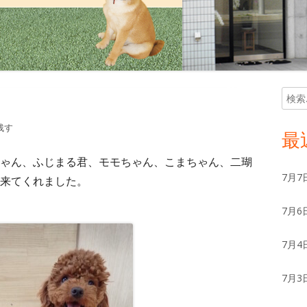
検
メ
索:
イ
残す
最
ン
ゃん、ふじまる君、モモちゃん、こまちゃん、二瑚
7月7
来てくれました。
サ
7月6
イ
ド
7月4
バ
7月3