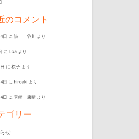
日
近のコメント
24日
に
詩 谷川
より
日
に
Loa
より
8日
に
桜子
より
14日
に
hiroaki
より
14日
に
芳崎 康晴
より
テゴリー
らせ