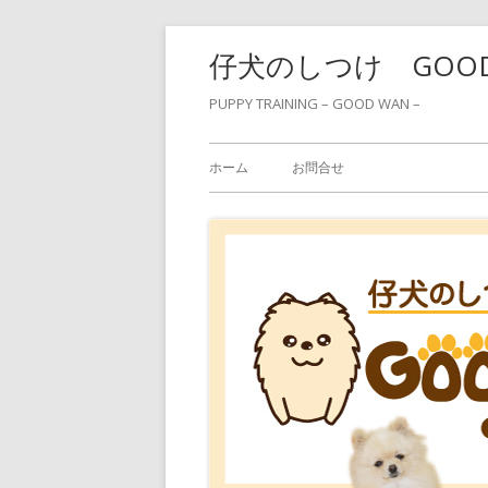
コ
仔犬のしつけ GOO
ン
テ
PUPPY TRAINING – GOOD WAN –
ン
メ
ツ
ホーム
お問合せ
へ
イ
ス
ン
キ
ッ
メ
プ
ニ
ュ
ー