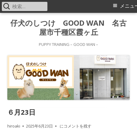
検
メ
メニュ
索:
イ
コ
仔犬のしつけ GOOD WAN 名古
ン
屋市千種区霞ヶ丘
ン
テ
メ
ン
PUPPY TRAINING – GOOD WAN –
ツ
ニ
へ
ス
ュ
キ
ー
ッ
プ
６月23日
作
公
６月23日
hiroaki
2025年6月23日
にコメントを残す
成
開