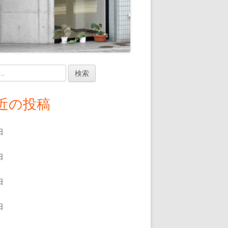
近の投稿
日
日
日
日