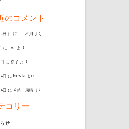
日
近のコメント
24日
に
詩 谷川
より
日
に
Loa
より
8日
に
桜子
より
14日
に
hiroaki
より
14日
に
芳崎 康晴
より
テゴリー
らせ