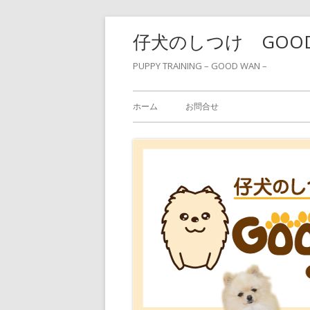
コ
仔犬のしつけ GOO
ン
テ
PUPPY TRAINING – GOOD WAN –
ン
メ
ツ
ホーム
お問合せ
へ
イ
ス
ン
キ
ッ
メ
プ
ニ
ュ
ー