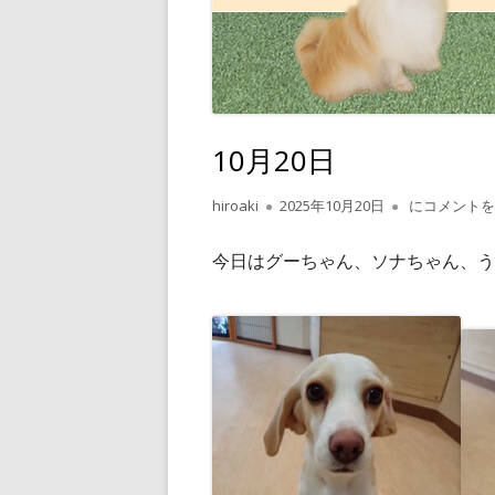
10月20日
作
公
10月20日
hiroaki
2025年10月20日
にコメントを
成
開
者
日
今日はグーちゃん、ソナちゃん、う