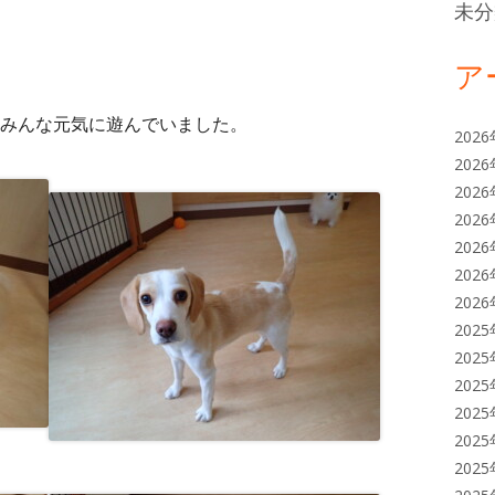
未分
ア
みんな元気に遊んでいました。
202
202
202
202
202
202
202
202
202
202
202
202
202