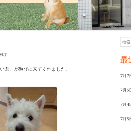
検
メ
索:
イ
残す
最
ン
い君、が遊びに来てくれました。
7月7
サ
7月6
イ
ド
7月4
バ
7月3