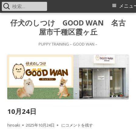
検
メ
メニュ
索:
イ
コ
仔犬のしつけ GOOD WAN 名古
ン
屋市千種区霞ヶ丘
ン
テ
メ
ン
PUPPY TRAINING – GOOD WAN –
ツ
ニ
へ
ス
ュ
キ
ー
ッ
プ
10月24日
作
公
10月24日
hiroaki
2025年10月24日
にコメントを残す
成
開