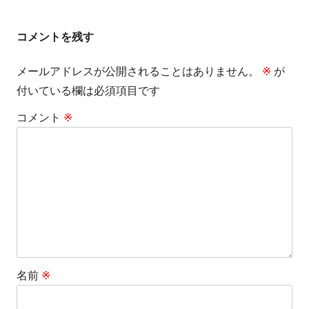
の
の
ー
稿
記
記
コメントを残す
事:
事:
ナ
メールアドレスが公開されることはありません。
※
が
ビ
付いている欄は必須項目です
ゲ
コメント
※
ー
シ
ョ
ン
名前
※