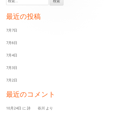
メ
索:
イ
最近の投稿
ン
7月7日
サ
7月6日
イ
ド
7月4日
バ
7月3日
ー
7月2日
最近のコメント
10月24日
に
詩 谷川
より