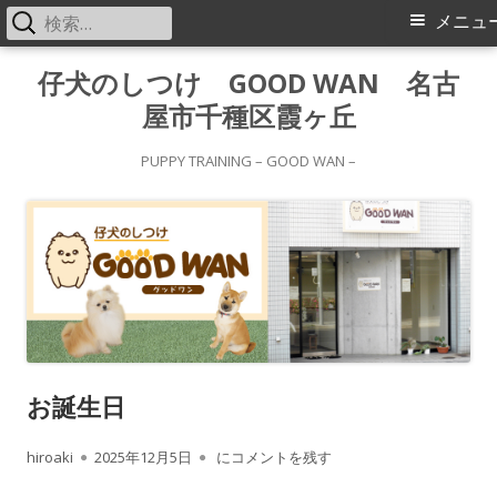
検
メ
メニュ
索:
イ
コ
仔犬のしつけ GOOD WAN 名古
ン
屋市千種区霞ヶ丘
ン
テ
メ
ン
PUPPY TRAINING – GOOD WAN –
ツ
ニ
へ
ス
ュ
キ
ー
ッ
プ
お誕生日
作
公
お誕生日
hiroaki
2025年12月5日
にコメントを残す
成
開