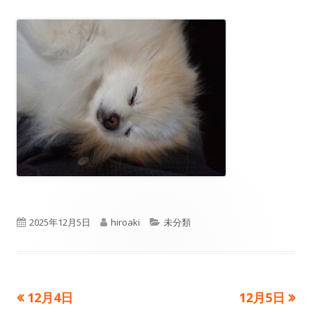
公
作
カ
2025年12月5日
hiroaki
未分類
開
成
テ
日
者
ゴ
前
次
12月4日
12月5日
投
リ