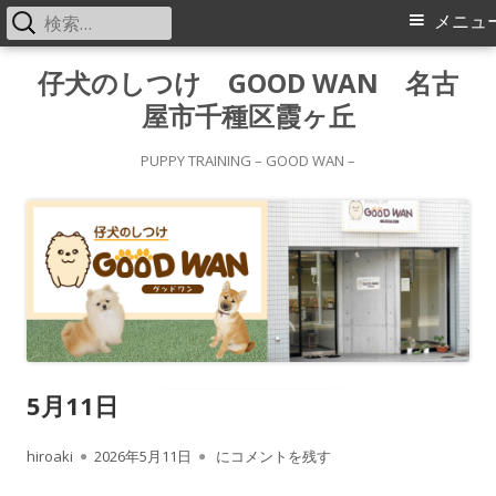
検
メ
メニュ
索:
イ
コ
仔犬のしつけ GOOD WAN 名古
ン
屋市千種区霞ヶ丘
ン
テ
メ
ン
PUPPY TRAINING – GOOD WAN –
ツ
ニ
へ
ス
ュ
キ
ー
ッ
プ
5月11日
作
公
5月11日
hiroaki
2026年5月11日
にコメントを残す
成
開