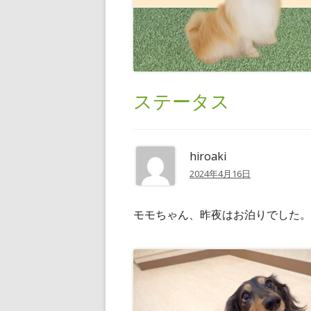
ステータス
4
hiroaki
月
2024年4月16日
16
日
モモちゃん、昨夜はお泊りでした。