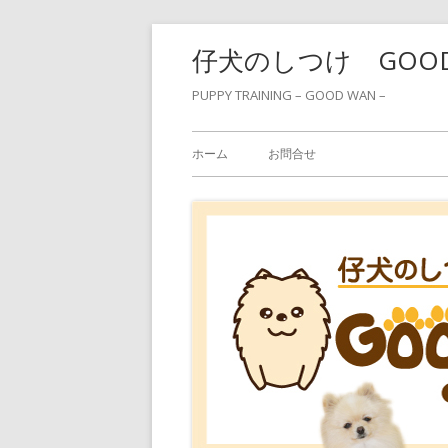
コ
仔犬のしつけ GOO
ン
テ
PUPPY TRAINING – GOOD WAN –
ン
メ
ツ
ホーム
お問合せ
へ
イ
ス
ン
キ
ッ
メ
プ
ニ
ュ
ー