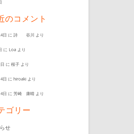
日
近のコメント
24日
に
詩 谷川
より
日
に
Loa
より
8日
に
桜子
より
14日
に
hiroaki
より
14日
に
芳崎 康晴
より
テゴリー
らせ