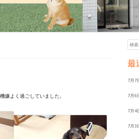
検
メ
索:
イ
最
ン
7月7
サ
機嫌よく過ごしていました。
7月6
イ
ド
7月4
バ
7月3