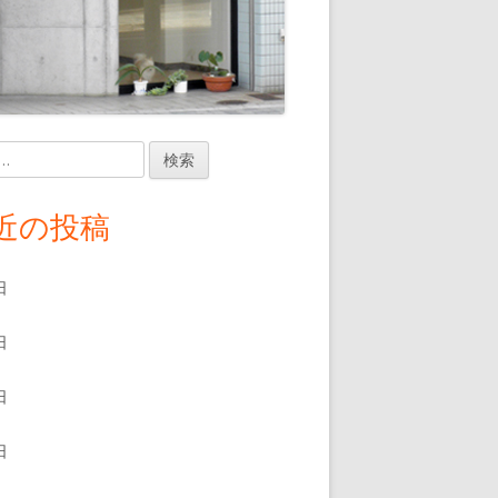
近の投稿
日
日
日
日