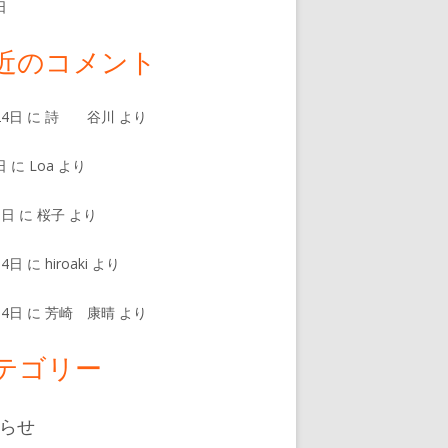
日
近のコメント
24日
に
詩 谷川
より
日
に
Loa
より
8日
に
桜子
より
14日
に
hiroaki
より
14日
に
芳崎 康晴
より
テゴリー
らせ