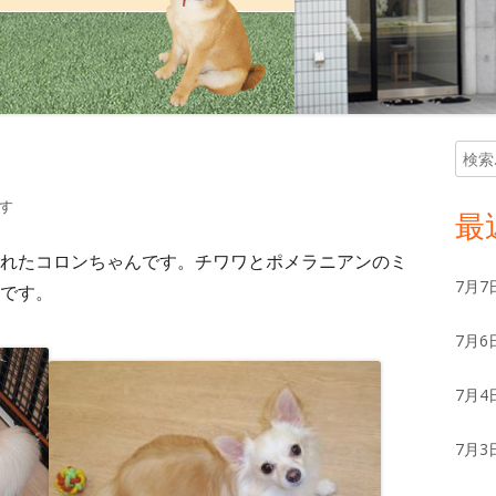
検
メ
索:
イ
す
最
ン
れたコロンちゃんです。チワワとポメラニアンのミ
7月7
です。
サ
7月6
イ
ド
7月4
バ
7月3