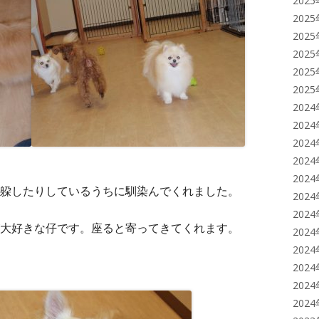
202
202
202
202
202
202
202
202
202
202
202
躱したりしているうちに馴染んでくれました。
202
202
大好きな仔です。座ると寄ってきてくれます。
202
202
202
202
202