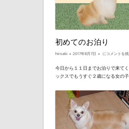
初めてのお泊り
作
公
初めてのお泊り
hiroaki
2017年8月7日
にコメントを残
成
開
者
日
今日から１１日までお泊りで来てく
ックスでもうすぐ２歳になる女の子