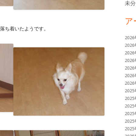
未分
ア
落ち着いたようです。
202
202
202
202
202
202
202
202
202
202
202
202
202