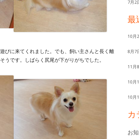
ー
7月2
最
10月
遊びに来てくれました。でも、飼い主さんと長く離
8月7
そうです。しばらく尻尾が下がりがちでした。
11月
10月
10月
カ
お知