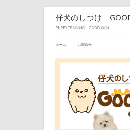
コ
仔犬のしつけ GOO
ン
テ
PUPPY TRAINING – GOOD WAN –
ン
メ
ツ
ホーム
お問合せ
へ
イ
ス
ン
キ
ッ
メ
プ
ニ
ュ
ー