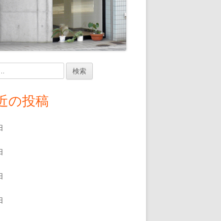
近の投稿
日
日
日
日