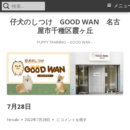
検
メ
メニュ
索:
イ
コ
仔犬のしつけ GOOD WAN 名古
ン
屋市千種区霞ヶ丘
ン
テ
メ
ン
PUPPY TRAINING – GOOD WAN –
ツ
ニ
へ
ス
ュ
キ
ー
ッ
プ
7月28日
作
公
7月28日
hiroaki
2022年7月28日
にコメントを残す
成
開