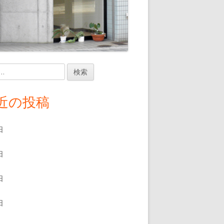
近の投稿
日
日
日
日