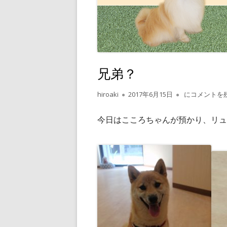
兄弟？
作
公
兄弟？
hiroaki
2017年6月15日
にコメントを
成
開
者
日
今日はこころちゃんが預かり、リュ