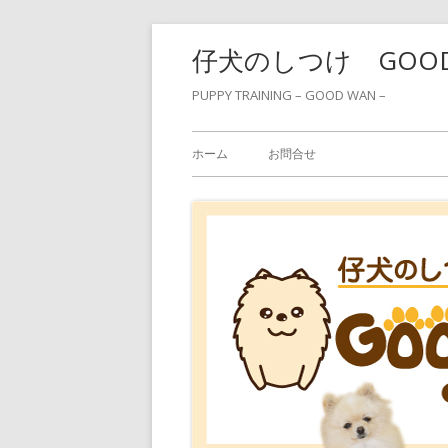
コ
仔犬のしつけ GOO
ン
テ
PUPPY TRAINING – GOOD WAN –
ン
メ
ツ
ホーム
お問合せ
へ
イ
ス
ン
キ
ッ
メ
プ
ニ
ュ
ー