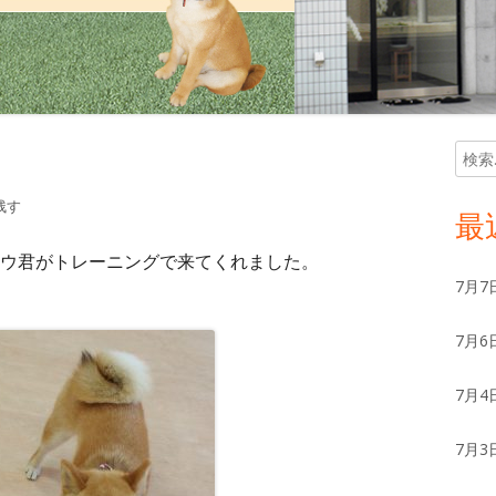
検
メ
索:
イ
残す
最
ン
ウ君がトレーニングで来てくれました。
7月7
サ
7月6
イ
ド
7月4
バ
7月3