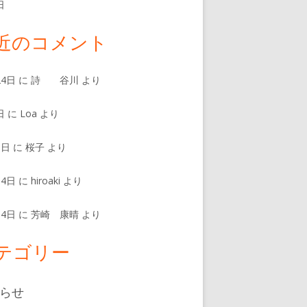
日
近のコメント
24日
に
詩 谷川
より
日
に
Loa
より
8日
に
桜子
より
14日
に
hiroaki
より
14日
に
芳崎 康晴
より
テゴリー
らせ