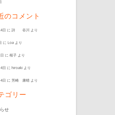
日
近のコメント
24日
に
詩 谷川
より
日
に
Loa
より
8日
に
桜子
より
14日
に
hiroaki
より
14日
に
芳崎 康晴
より
テゴリー
らせ