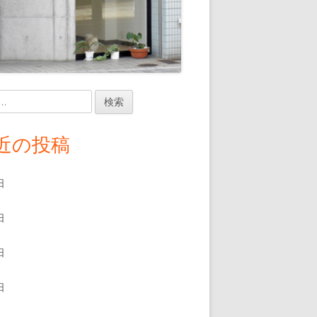
近の投稿
日
日
日
日