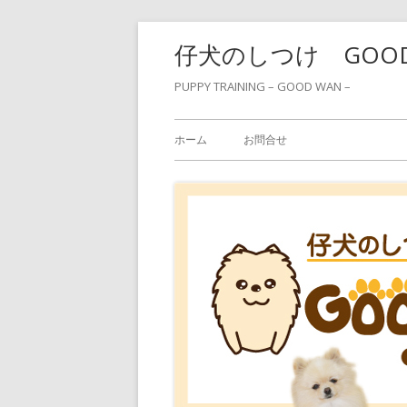
コ
仔犬のしつけ GOO
ン
テ
PUPPY TRAINING – GOOD WAN –
ン
メ
ツ
ホーム
お問合せ
へ
イ
ス
ン
キ
ッ
メ
プ
ニ
ュ
ー