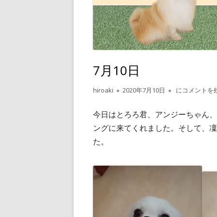
7月10日
作
公
7月10日
hiroaki
2020年7月10日
にコメントを
成
開
者
日
今日はとろろ君、アンジーちゃん、
ングに来てくれました。そして、凜
た。