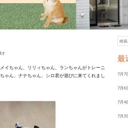
検
メ
索:
イ
残す
最
ン
メイちゃん、リリィちゃん、ランちゃんがトレーニ
7月7
ちゃん、ナナちゃん、シロ君が遊びに来てくれまし
サ
7月6
イ
ド
7月4
バ
7月3